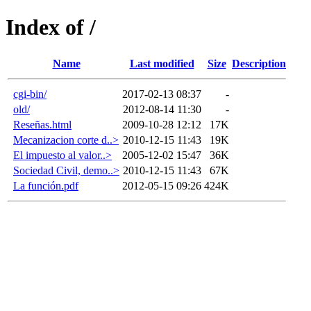
Index of /
Name
Last modified
Size
Description
cgi-bin/
2017-02-13 08:37
-
old/
2012-08-14 11:30
-
Reseñas.html
2009-10-28 12:12
17K
Mecanizacion corte d..>
2010-12-15 11:43
19K
El impuesto al valor..>
2005-12-02 15:47
36K
Sociedad Civil, demo..>
2010-12-15 11:43
67K
La función.pdf
2012-05-15 09:26
424K